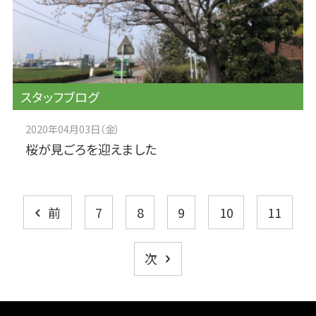
スタッフブログ
2020年04月03日（金）
桜が見ごろを迎えました
7
8
9
10
11
前
次