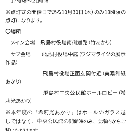
17時頃～21時頃
※点灯式の開催日である10月30日（木）のみ18時頃の
点灯になります。
〇場所
メイン会場 飛島村役場南
路（竹あかり）
側通
サブ会場 飛島村役場中庭（ワジマライツの展示
作品）
飛島村役場正面玄関付近（美濃和紙
あかり）
飛島村中央公民館ホールロビー（希
莉光あかり）
※本年度の『希莉光あかり』はホールのガラス越
しではなく、中央公民館の開
館時のみ、会場内からご
覧いただけます。