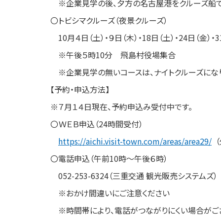
※企業見学の後、夕方の名古屋港をクルーズ船
〇トビシマクルーズ（夜景クルーズ）
10月４日（土）・９日（木）・18日（土）・24日（金）・3
※午後５時10分 飛島村役場集合
※企業見学の無いコースは、ナイトクルーズにな
【予約・申込方法】
※７月１４日現在、予約申込み受付中です。
〇ＷＥＢ申込（24時間受付）
https://aichi.visit-town.com/areas/area29/
（
〇電話申込（午前10時～午後６時）
052-253-6324（三重交通 観光販売システムズ）
※おかけ間違いにご注意ください
※時間帯により、電話がつながりにくい場合がご